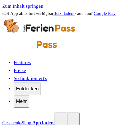
Zum Inhalt springen
iOS-App ab sofort verfügbar
Jetzt laden
· auch auf
Google Play
Features
Preise
So funktioniert's
Entdecken
Mehr
App laden
Geschenk-Shop