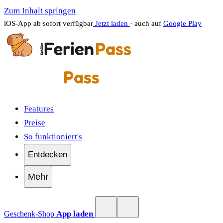
Zum Inhalt springen
iOS-App ab sofort verfügbar
Jetzt laden
· auch auf
Google Play
Features
Preise
So funktioniert's
Entdecken
Mehr
App laden
Geschenk-Shop