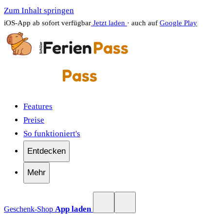
Zum Inhalt springen
iOS-App ab sofort verfügbar
Jetzt laden
· auch auf
Google Play
Features
Preise
So funktioniert's
Entdecken
Mehr
App laden
Geschenk-Shop