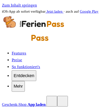
Zum Inhalt springen
iOS-App ab sofort verfügbar
Jetzt laden
· auch auf
Google Play
Features
Preise
So funktioniert's
Entdecken
Mehr
App laden
Geschenk-Shop