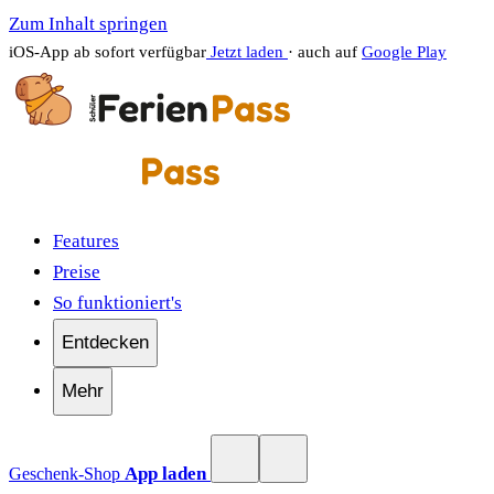
Zum Inhalt springen
iOS-App ab sofort verfügbar
Jetzt laden
· auch auf
Google Play
Features
Preise
So funktioniert's
Entdecken
Mehr
App laden
Geschenk-Shop